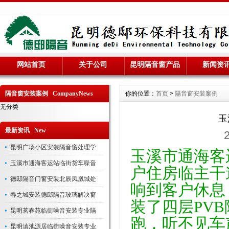
网站首页
关于公司
昆明隔音窗产品
新闻资
隔音窗安装案例 CompanyNews
你的位置：
首页
>
隔音窗安装案例
无分类
玉
最新资讯 New
昆明广场小区安装隔音窗处理学
玉溪市通海客
玉溪市通海客运站临街货车噪音
户住房临主干
德邸隔音门窗安装北辰凤凰城处
响到客户休息
春之城安装德邸隔音玻璃解决窗
装了四层PV
昆明茗春苑临街噪音安装专业隔
跑，听不见车
昆明滇池源居临街噪音安装专业