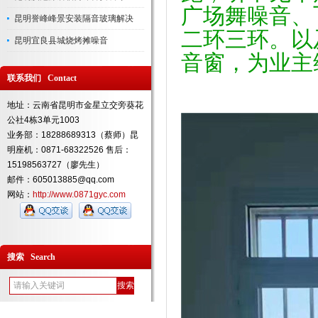
广场舞噪音、
昆明誉峰峰景安装隔音玻璃解决
二环三环。以
昆明宜良县城烧烤摊噪音
音窗，为业主
联系我们 Contact
地址：云南省昆明市金星立交旁葵花
公社4栋3单元1003
业务部：18288689313（蔡师）昆
明座机：0871-68322526 售后：
15198563727（廖先生）
邮件：605013885@qq.com
网站：
http://www.0871gyc.com
搜索 Search