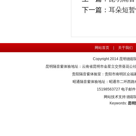
下一篇：
耳朵短暂
网站首页
|
关于我们
Copyright 2014
昆明德邸
昆明隔音窗体验地址：云南省昆明市金星立交旁葵花公社4栋3单元1
贵阳隔音窗体验室：贵阳市南明区众福家园A200
昭通隔音窗体验地址：昭通市二环西路南辰上邸
15198563727 电子邮件：
网站技术支持:德邸
Keywords:
昆明