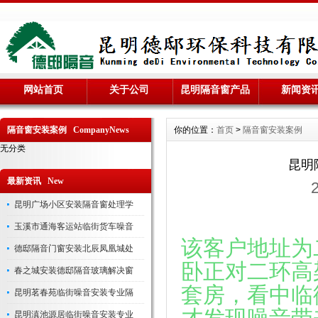
网站首页
关于公司
昆明隔音窗产品
新闻资
隔音窗安装案例 CompanyNews
你的位置：
首页
>
隔音窗安装案例
无分类
昆明
最新资讯 New
昆明广场小区安装隔音窗处理学
玉溪市通海客运站临街货车噪音
该客户地址为
德邸隔音门窗安装北辰凤凰城处
卧正对二环高
春之城安装德邸隔音玻璃解决窗
套房，看中临
昆明茗春苑临街噪音安装专业隔
昆明滇池源居临街噪音安装专业