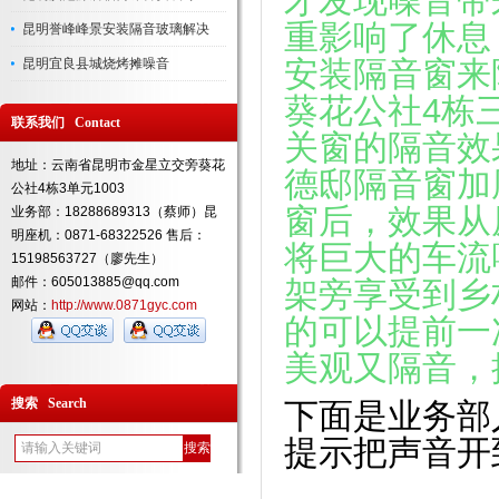
才发现噪音带
重影响了休息
昆明誉峰峰景安装隔音玻璃解决
安装隔音窗来
昆明宜良县城烧烤摊噪音
葵花公社4栋
联系我们 Contact
关窗的隔音效
地址：云南省昆明市金星立交旁葵花
德邸隔音窗加
公社4栋3单元1003
窗后，效果从
业务部：18288689313（蔡师）昆
明座机：0871-68322526 售后：
将巨大的车流
15198563727（廖先生）
邮件：605013885@qq.com
架旁享受到乡
网站：
http://www.0871gyc.com
的可以提前一
美观又隔音，
搜索 Search
下面是业务部
提示把声音开