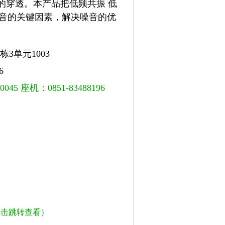
的穿透。本产品把低频共振 低
道隔音的关键因素，解决噪音的优
4栋3单元1003
6
 座机：0851-83488196
点击跳转查看）