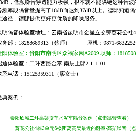
20dB，低频噪音穿透能力极强，根本就不能隔绝这种音波
谷频率段隔音量提高了18dB而达到37dB以上。德邸知
质途径，德邸提供更好更优质的降噪服务。
昆明隔音体验室地址：云南省昆明市金星立交旁葵花公社
业务部：18288689313（蔡师） 座机：0871-6832252
贵阳体验室：贵阳市南明区众福家园A2009 耿师：18185080045
昭通体验室：二环西路金泰.南辰上邸2-1-1101
联系电话：15125359311（廖女士）
经典案例：
泰阳欣城二环高架货车水泥车隔音案例
（点击跳转查看）
葵花公社4栋3单元6楼距离高架最近的卧室-高架噪音（