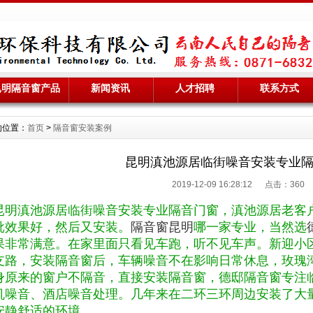
昆明隔音窗产品
新闻资讯
人才招聘
联系方式
的位置：
首页
>
隔音窗安装案例
昆明滇池源居临街噪音安装专业
2019-12-09 16:28:12 点击：
360
昆明滇池源居临街噪音安装专业隔音门窗，
滇池源居老客
批效果好，然后又安装。
隔音窗昆明
哪一家专业，当然选
果非常满意。在家里面只看见车跑，听不见车声。新迎小
支路，安装隔音窗后，车辆噪音不在影响日常休息，玫瑰
身原来的窗户不隔音，直接安装隔音窗，德邸隔音窗专注
机噪音、酒店噪音处理。几年来在二环三环周边安装了大
安静舒适的环境