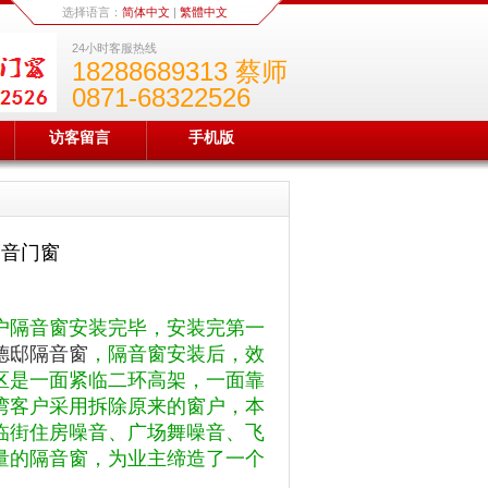
选择语言：
简体中文
|
繁體中文
24小时客服热线
18288689313 蔡师
0871-68322526
访客留言
手机版
隔音门窗
户隔音窗安装完毕，安装完第一
德邸隔音窗
，隔音窗安装后，效
区是一面紧临二环高架，一面靠
湾客户采用拆除原来的窗户，本
临街住房噪音、广场舞噪音、飞
量的隔音窗，为业主缔造了一个