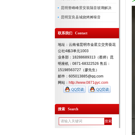
昆明誉峰峰景安装隔音玻璃解决
昆明宜良县城烧烤摊噪音
联系我们 Contact
地址：云南省昆明市金星立交旁葵花
公社4栋3单元1003
业务部：18288689313（蔡师）昆
明座机：0871-68322526 售后：
15198563727（廖先生）
邮件：605013885@qq.com
网站：
http://www.0871gyc.com
搜索 Search