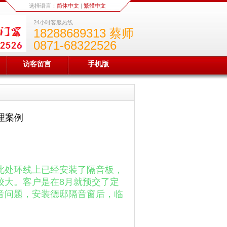
选择语言：
简体中文
|
繁體中文
24小时客服热线
18288689313 蔡师
0871-68322526
访客留言
手机版
理案例
此处环线上已经安装了隔音板，
较大。客户是在8月就预交了定
音问题，安装德邸隔音窗后，临