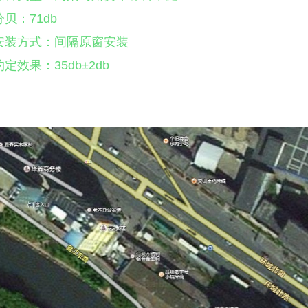
分贝：71db
安装方式：间隔原窗安装
约定效果：35db±2db