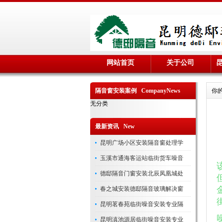
网站首页
关于公司
隔音窗安装案例 CompanyNews
你
无分类
最新资讯 New
昆明广场小区安装隔音窗处理学
玉溪市通海客运站临街货车噪音
德邸隔音门窗安装北辰凤凰城处
春之城安装德邸隔音玻璃解决窗
昆明茗春苑临街噪音安装专业隔
昆明滇池源居临街噪音安装专业