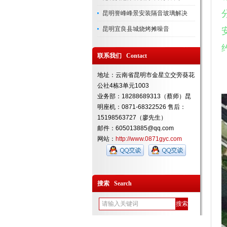
昆明誉峰峰景安装隔音玻璃解决
昆明宜良县城烧烤摊噪音
联系我们 Contact
地址：云南省昆明市金星立交旁葵花
公社4栋3单元1003
业务部：18288689313（蔡师）昆
明座机：0871-68322526 售后：
15198563727（廖先生）
邮件：605013885@qq.com
网站：
http://www.0871gyc.com
搜索 Search