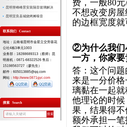
费，一般80
昆明誉峰峰景安装隔音玻璃解决
不想改变房屋结
昆明宜良县城烧烤摊噪音
的边框宽度就
联系我们 Contact
地址：云南省昆明市金星立交旁葵花
②为什么我们
公社4栋3单元1003
业务部：18288689313（蔡师）昆
一方，你家要
明座机：0871-68322526 售后：
15198563727（廖先生）
答：这个问题
邮件：605013885@qq.com
网站：
http://www.0871gyc.com
来是一分价格
璃黏在一起就
他理论的时候
搜索 Search
果，结果得不
额外承担一笔