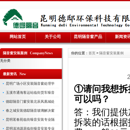
网站首页
关于公司
昆明隔音窗产品
新闻资
隔音窗安装案例 CompanyNews
你的位置：
首页
>
隔音窗安装案例
无分类
最新资讯 New
昆明广场小区安装隔音窗处理学
①请问我想拆
玉溪市通海客运站临街货车噪音
可以吗？
德邸隔音门窗安装北辰凤凰城处
答：我们提供
春之城安装德邸隔音玻璃解决窗
昆明茗春苑临街噪音安装专业隔
拆装的话根据
昆明滇池源居临街噪音安装专业