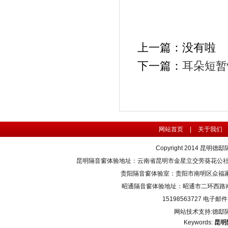
上一篇：没有啦
下一篇：
耳朵短暂
网站首页
|
关于我们
Copyright 2014
昆明德邸
昆明隔音窗体验地址：云南省昆明市金星立交旁葵花公社4栋3单元1
贵阳隔音窗体验室：贵阳市南明区众福家园A200
昭通隔音窗体验地址：昭通市二环西路南辰上邸
15198563727 电子邮件：
网站技术支持:德邸
Keywords:
昆明