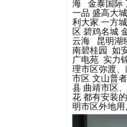
海 金泰国际
一品
盛高大城
利大家
一方
区
碧鸡名城
云海 昆明湖
南碧桂园 如
广电苑 实力
理市区弥渡、
市区
文山普
县
曲靖市区、
花 都有安装
明市区外地用户