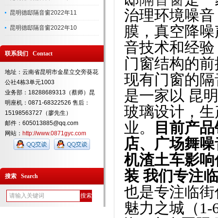
治理环境噪音
昆明德邸隔音窗2022年11
膜，真空降噪
昆明德邸隔音窗2022年10
音技术和经验
联系我们 Contact
门窗结构的前
地址：云南省昆明市金星立交旁葵花
现有门窗的隔
公社4栋3单元1003
是一家以
昆
业务部：18288689313（蔡师）昆
明座机：0871-68322526 售后：
玻璃设计，生
15198563727（廖先生）
邮件：605013885@qq.com
业。
目前产品
网站：
http://www.0871gyc.com
店、广场舞噪
机渣土车影响
装
我们专注
搜索 Search
也是专注临街
魅力之城（1-